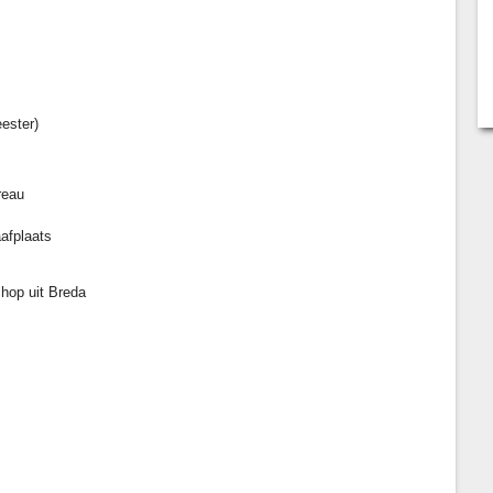
ester)
reau
afplaats
melen
hop uit Breda