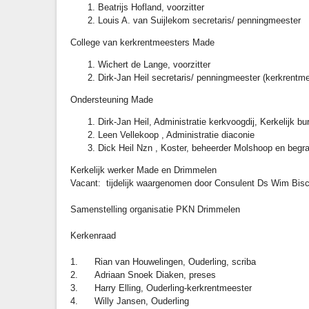
Beatrijs Hofland, voorzitter
Louis A. van Suijlekom secretaris/ penningmeester
College van kerkrentmeesters Made
Wichert de Lange, voorzitter
Dirk-Jan Heil secretaris/ penningmeester (kerkrentme
Ondersteuning Made
Dirk-Jan Heil, Administratie kerkvoogdij, Kerkelijk bu
Leen Vellekoop , Administratie diaconie
Dick Heil Nzn , Koster, beheerder Molshoop en begra
Kerkelijk werker Made en Drim
Vacant: tijdelijk waargenomen door Consulent Ds Wim Bisc
Samenstelling organisatie PKN Drimmelen
Kerkenraad
1. Rian van Houwelingen, Ouderling, scriba
2. Adriaan Snoek Diaken, preses
3. Harry Elling, Ouderling-kerkrentmeester
4. Willy Jansen, Ouderling